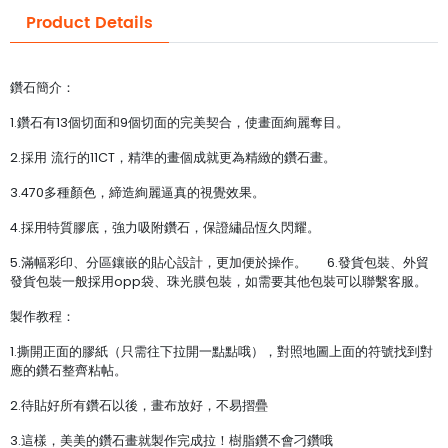
Product Details
鑽石簡介：
1.鑽石有13個切面和9個切面的完美契合，使畫面絢麗奪目。
2.採用 流行的11CT，精準的畫個成就更為精緻的鑽石畫。
3.470多種顏色，締造絢麗逼真的視覺效果。
4.採用特質膠底，強力吸附鑽石，保證繡品恆久閃耀。
5.滿幅彩印、分區鑲嵌的貼心設計，更加便於操作。 6.發貨包裝、外貿
發貨包裝一般採用opp袋、珠光膜包裝，如需要其他包裝可以聯繫客服。
製作教程：
1.撕開正面的膠紙（只需往下拉開一點點哦），對照地圖上面的符號找到對
應的鑽石整齊粘帖。
2.待貼好所有鑽石以後，畫布放好，不易摺疊
3.這樣，美美的鑽石畫就製作完成拉！樹脂鑽不會刁鑽哦