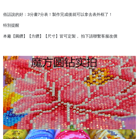
俗話說的好：3分畫7分表！製作完成後就可以拿去表外框了！
特別提醒
本廠【圓鑽】【方鑽】【尺寸】皆可定製， 拍下請聯繫客服改價